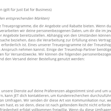
(gilt für Just Eat for Business)
den entsprechenden Märkten)
e Treueprogramme, die dir Angebote und Rabatte bieten. Wenn du
verarbeiten wir deine personenbezogenen Daten, um dir die im j
er Angebote bereitzustellen. Abhängig von den Umständen können 
tsache beziehen, dass die Verarbeitung zur Erfüllung eines Vertrag
 erforderlich ist. Eines unserer Treueprogramme ist der Treuesho
n Anspruch nehmen kannst. Einige der Treueshop-Partner benötig
n für Versandzwecke. Wir können die folgenden personenbezogen
nd den Versand deiner Bestellung genutzt werden:
s unsere Dienste auf deine Präferenzen abgestimmt sind und um 
rn, kann JET dich kontaktieren, um Kundenrecherchen durchzufüh
on Umfragen. Wir senden dir diese Art von Kommunikation nur, we
en hast, es sei denn, diese ist nach geltendem Recht nicht erforde
iedenheit erfolgt vollkommen freiwillig. Wenn du diese Umfragen