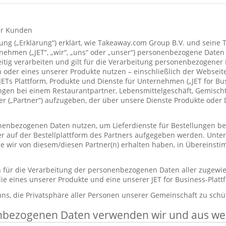
ür Kunden
ung („Erklärung“) erklärt, wie Takeaway.com Group B.V. und seine 
hmen („JET“, „wir“, „uns“ oder „unser“) personenbezogene Daten
itig verarbeiten und gilt für die Verarbeitung personenbezogener
 oder eines unserer Produkte nutzen – einschließlich der Webseite
 JETs Plattform, Produkte und Dienste für Unternehmen („JET for B
ungen bei einem Restaurantpartner, Lebensmittelgeschäft, Gemisc
r („Partner“) aufzugeben, der über unsere Dienste Produkte oder 
enbezogenen Daten nutzen, um Lieferdienste für Bestellungen bere
er auf der Bestellplattform des Partners aufgegeben werden. Unt
die wir von diesem/diesen Partner(n) erhalten haben, in Übereinst
ch für die Verarbeitung der personenbezogenen Daten aller zugewi
ie eines unserer Produkte und eine unserer JET for Business-Plat
 uns, die Privatsphäre aller Personen unserer Gemeinschaft zu schü
nbezogenen Daten verwenden wir und aus w