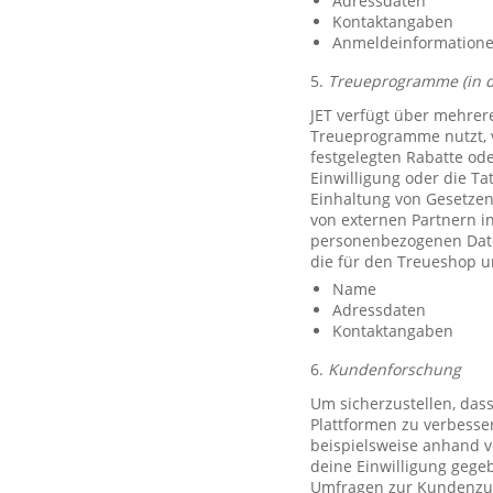
Adressdaten
Kontaktangaben
Anmeldeinformationen 
5.
Treueprogramme (in 
JET verfügt über mehrer
Treueprogramme nutzt, 
festgelegten Rabatte od
Einwilligung oder die Ta
Einhaltung von Gesetzen
von externen Partnern i
personenbezogenen Date
die für den Treueshop u
Name
Adressdaten
Kontaktangaben
6.
Kundenforschung
Um sicherzustellen, das
Plattformen zu verbesse
beispielsweise anhand v
deine Einwilligung gegeb
Umfragen zur Kundenzufr