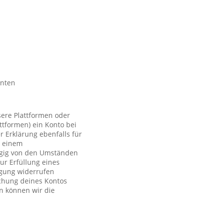
nnten
sere Plattformen oder
ttformen) ein Konto bei
r Erklärung ebenfalls für
t einem
ngig von den Umständen
ur Erfüllung eines
ligung widerrufen
schung deines Kontos
n können wir die