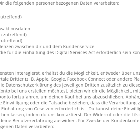
ir die folgenden personenbezogenen Daten verarbeiten:
utreffend)
nsaktionsdaten
n zutreffend)
utreffend)
ndenzen zwischen dir und dem Kundenservice
die für die Einhaltung des Digital Services Act erforderlich sein kö
nsten interagierst, erhältst du die Möglichkeit, entweder über un
ale Dritter (z. B. Apple, Google, Facebook Connect oder andere Pla
die Datenschutzerklärung des jeweiligen Dritten zusätzlich zu diese
Konto bei uns erstellen möchtest, bieten wir dir die Möglichkeit, mi
konto fortzufahren, um deinen Kauf bei uns abzuschließen. Abhä
 Einwilligung oder die Tatsache beziehen, dass die Verarbeitung z
r Einhaltung von Gesetzen erforderlich ist. Du kannst deine Einwil
chen lassen, indem du uns kontaktierst. Der Widerruf oder die Lö
 deine Benutzererfahrung auswirken. Für Zwecke der Kundenkonte
genen Daten verarbeiten: