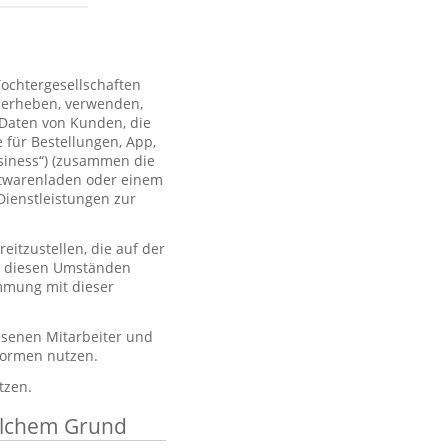
Tochtergesellschaften
 erheben, verwenden,
 Daten von Kunden, die
 für Bestellungen, App,
usiness“) (zusammen die
htwarenladen oder einem
Dienstleistungen zur
itzustellen, die auf der
er diesen Umständen
immung mit dieser
esenen Mitarbeiter und
tformen nutzen.
tzen.
elchem Grund