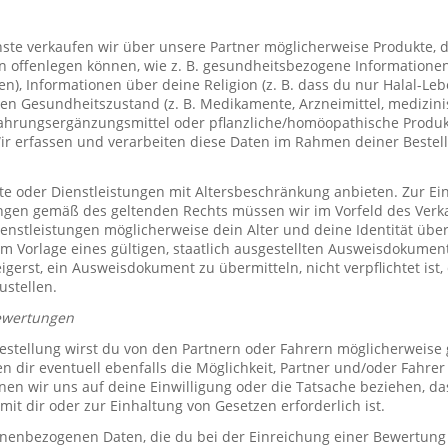
te verkaufen wir über unsere Partner möglicherweise Produkte, d
offenlegen können, wie z. B. gesundheitsbezogene Informationen 
, Informationen über deine Religion (z. B. dass du nur Halal-Leben
en Gesundheitszustand (z. B. Medikamente, Arzneimittel, medizini
ahrungsergänzungsmittel oder pflanzliche/homöopathische Produk
Wir erfassen und verarbeiten diese Daten im Rahmen deiner Bestel
e oder Dienstleistungen mit Altersbeschränkung anbieten. Zur Ei
ungen gemäß des geltenden Rechts müssen wir im Vorfeld des Verk
ienstleistungen möglicherweise dein Alter und deine Identität übe
 Vorlage eines gültigen, staatlich ausgestellten Ausweisdokuments
eigerst, ein Ausweisdokument zu übermitteln, nicht verpflichtet ist,
ustellen.
ewertungen
stellung wirst du von den Partnern oder Fahrern möglicherweise
n dir eventuell ebenfalls die Möglichkeit, Partner und/oder Fahre
n wir uns auf deine Einwilligung oder die Tatsache beziehen, das
mit dir oder zur Einhaltung von Gesetzen erforderlich ist.
sonenbezogenen Daten, die du bei der Einreichung einer Bewertung