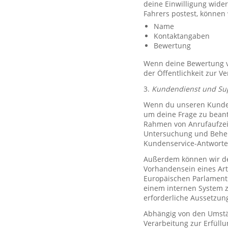
deine Einwilligung wide
Fahrers postest, können
Name
Kontaktangaben
Bewertung
Wenn deine Bewertung ve
der Öffentlichkeit zur V
3.
Kundendienst und Su
Wenn du unseren Kundend
um deine Frage zu bean
Rahmen von Anrufaufzeic
Untersuchung und Behe
Kundenservice-Antworte
Außerdem können wir de
Vorhandensein eines Art
Europäischen Parlaments 
einem internen System 
erforderliche Aussetzu
Abhängig von den Umstän
Verarbeitung zur Erfüllu