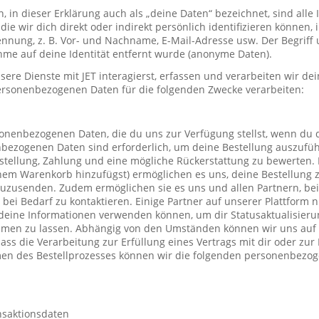
in dieser Erklärung auch als „deine Daten“ bezeichnet, sind alle
die wir dich direkt oder indirekt persönlich identifizieren können
nung, z. B. Vor- und Nachname, E-Mail-Adresse usw. Der Begriff u
me auf deine Identität entfernt wurde (anonyme Daten).
re Dienste mit JET interagierst, erfassen und verarbeiten wir d
ersonenbezogenen Daten für die folgenden Zwecke verarbeiten:
sonenbezogenen Daten, die du uns zur Verfügung stellst, wenn du 
nbezogenen Daten sind erforderlich, um deine Bestellung auszufüh
stellung, Zahlung und eine mögliche Rückerstattung zu bewerten. 
einem Warenkorb hinzufügst) ermöglichen es uns, deine Bestellung 
uzusenden. Zudem ermöglichen sie es uns und allen Partnern, be
h bei Bedarf zu kontaktieren. Einige Partner auf unserer Plattform
deine Informationen verwenden können, um dir Statusaktualisieru
mmen zu lassen. Abhängig von den Umständen können wir uns auf 
ass die Verarbeitung zur Erfüllung eines Vertrags mit dir oder zu
hmen des Bestellprozesses können wir die folgenden personenbezo
nsaktionsdaten