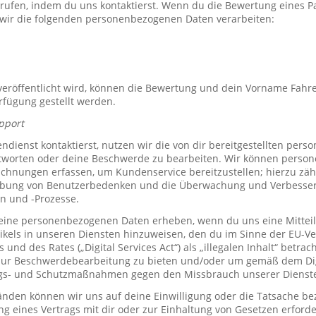
rrufen, indem du uns kontaktierst. Wenn du die Bewertung eines P
 wir die folgenden personenbezogenen Daten verarbeiten:
röffentlicht wird, können die Bewertung und dein Vorname Fahre
erfügung gestellt werden.
pport
ienst kontaktierst, nutzen wir die von dir bereitgestellten per
tworten oder deine Beschwerde zu bearbeiten. Wir können perso
hnungen erfassen, um Kundenservice bereitzustellen; hierzu zähl
bung von Benutzerbedenken und die Überwachung und Verbesse
n und -Prozesse.
ine personenbezogenen Daten erheben, wenn du uns eine Mitteil
ikels in unseren Diensten hinzuweisen, den du im Sinne der EU-
und des Rates („Digital Services Act“) als „illegalen Inhalt“ betrac
zur Beschwerdebearbeitung zu bieten und/oder um gemäß dem Digi
ngs- und Schutzmaßnahmen gegen den Missbrauch unserer Dienste 
den können wir uns auf deine Einwilligung oder die Tatsache bez
ng eines Vertrags mit dir oder zur Einhaltung von Gesetzen erforde